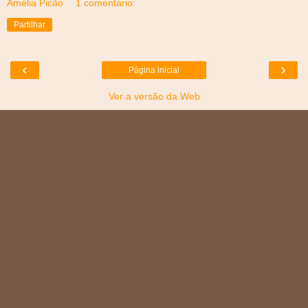
Amélia Picão
1 comentário:
Partilhar
‹
›
Página inicial
Ver a versão da Web