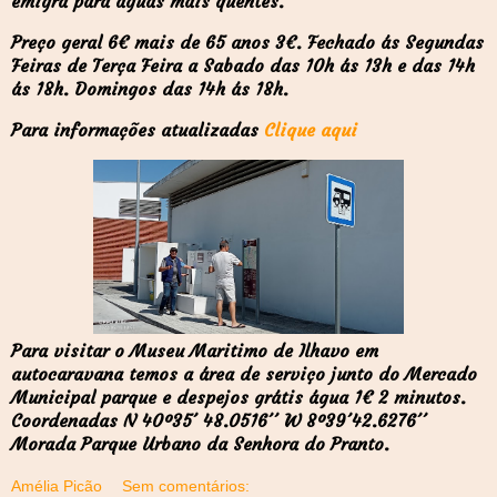
emigra para águas mais quentes.
Preço geral 6€ mais de 65 anos 3€. Fechado ás Segundas
Feiras de Terça Feira a Sabado das 10h ás 13h e das 14h
ás 18h. Domingos das 14h ás 18h.
Para informações atualizadas
Clique aqui
Para visitar o Museu Maritimo de Ilhavo
em
autocaravana temos a área de serviço junto do Mercado
Municipal parque e despejos grátis água 1€ 2 minutos.
Coordenadas N 40º35´ 48.0516´´ W 8º39´42.6276´´
Morada Parque Urbano da Senhora do Pranto.
Amélia Picão
Sem comentários: