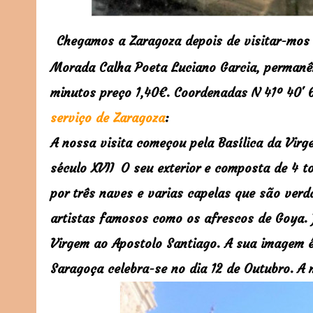
Chegamos a Zaragoza depois de visitar-mos 
Morada Calha Poeta Luciano Garcia, permanên
minutos preço 1,40€. Coordenadas
N 41º 40' 
serviço de Zaragoza
:
A nossa visita começou pela Basílica da Virg
século XVII
O seu exterior e composta de 4 to
por
três naves e varias capelas que são verd
artistas famosos como os afrescos de Goya. 
Virgem ao Apostolo Santiago. A sua imagem é 
Saragoça celebra-se no dia 12 de Outubro.
A 