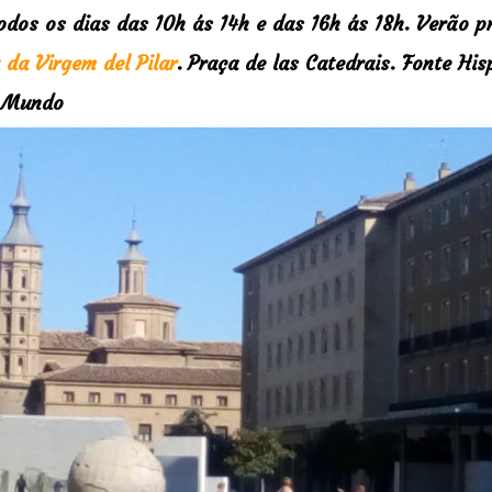
odos os dias das 10h ás 14h e das 16h ás 18h. Verão p
a da Virgem del Pilar
.
Praça de las Catedrais.
Fonte His
o Mundo