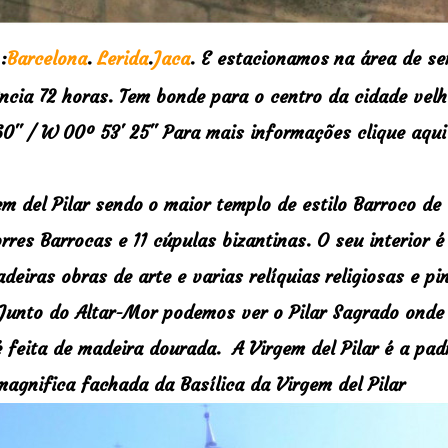
:
Barcelona
.
Lerida
.
Jaca
. E estacionamos
na área de ser
cia 72 horas. Tem bonde para o centro da cidade vel
60'' / W 00º 53' 25'' Para mais informações clique aqu
em del Pilar sendo
o maior templo de estilo Barroco de
rres Barrocas e 11 cúpulas bizantinas. O seu interior 
adeiras obras de arte e
varias relíquias
religiosas e pi
Junto do Altar-Mor podemos ver o Pilar Sagrado onde
feita de madeira dourada. A Virgem del Pilar é a pad
magnifica fachada da Basílica da Virgem del Pilar