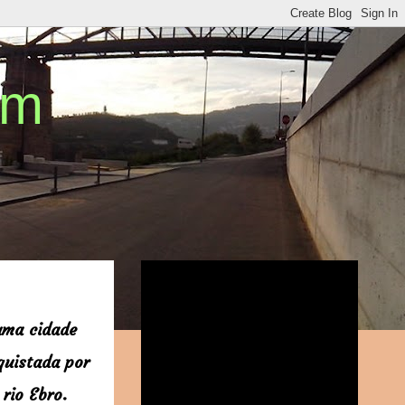
em
uma cidade
quistada por
 rio Ebro.