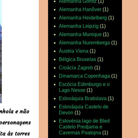
Alemanha Gorlitz
(1)
Alemanha Hanôver
(1)
Alemanha Heidelberg
(1)
Alemanha Leipzig
(1)
Alemanha Munique
(1)
Alemanha Nuremberga
(1)
Áustria Viena
(1)
Bélgica Bruxelas
(1)
Croácia Zagreb
(1)
Dinamarca Copenhaga
(1)
Escócia Edimburgo e o
Lago Nesse
(1)
Eslováquia Bratislava
(1)
Eslováquia Castelo de
nhola e não
Devon
(1)
Eslovénia lago de Bled
 personagens
Castelo Predjama e
ita ás torres
Cavernas Poatojna
(1)