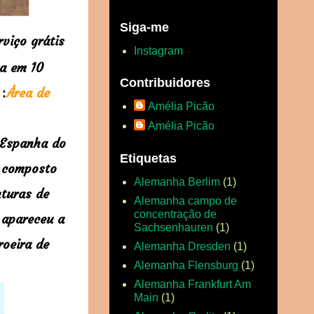
Siga-me
viço grátis
Instagram
ha em 10
Contribuidores
i
Área de
:
Amélia Picão
Amélia Picão
 Espanha do
Etiquetas
é composto
Alemanha Berlim
(1)
nturas de
Alemanha campo de
concentração de
 apareceu a
Sachsenhauren
(1)
roeira de
Alemanha Dresden
(1)
Alemanha Flensburg
(1)
Alemanha Frankfurt Am
Main
(1)