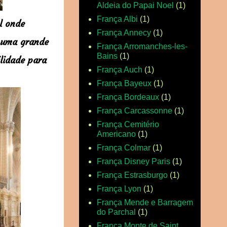
Aldeia do Papai Noel
(1)
França Albi
(1)
l onde
França Annecy
(1)
 uma grande
França Arromanches-les-
Bains
(1)
lidade para
França Auch
(1)
França Bayeux
(1)
França Bordeaux
(1)
França Carcassonne
(1)
França Cemitério
Americano
(1)
França Colmar
(1)
França Disney Paris
(1)
França Estrasburgo
(1)
França Lyon
(1)
França Mende e Barragem
do Parchal
(1)
França Monte de Saint