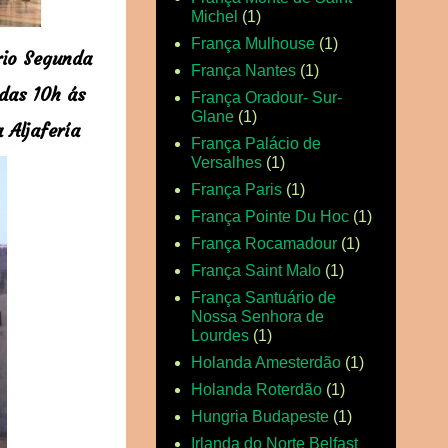
Michel
(1)
França Mulhouse
(1)
rio Segunda
França Nantes
(1)
das 10h ás
França Oradour- Sur-
Glane
(1)
a Aljafería
França Palácio de
Versalhes
(1)
França Paris
(1)
França Pointe Du Hoc
(1)
França Rocamadour
(1)
França Saint Malo
(1)
França Santuário de
Nossa Senhora de
Lourdes
(1)
Holanda Amesterdão
(1)
Holanda Roterdão
(1)
Hungria Budapeste
(1)
Irlanda do Norte Belfast