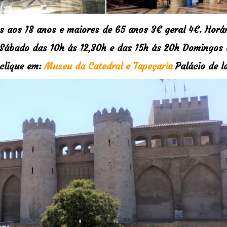
os aos 18 anos e maiores de 65 anos 3€ geral 4€. Horá
 Sábado das 10h ás 12,30h e das 15h ás 20h Domingos 
 clique em:
Museu da Catedral e Tapeçaria
Palácio de l