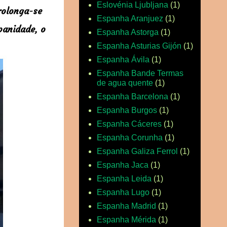
Eslovénia Ljubljana
(1)
rolonga-se
Espanha Aranjuez
(1)
panidade, o
Espanha Astorga
(1)
Espanha Asturias Gijón
(1)
Espanha Ávila
(1)
Espanha Bande Termas
de agua quente
(1)
Espanha Barcelona
(1)
Espanha Burgos
(1)
Espanha Cáceres
(1)
Espanha Corunha
(1)
Espanha Galiza Ferrol
(1)
Espanha Jaca
(1)
Espanha Leida
(1)
Espanha Lugo
(1)
Espanha Madrid
(1)
Espanha Mérida
(1)