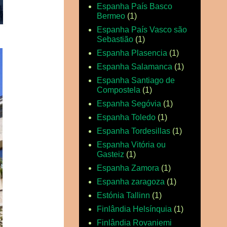
Espanha País Basco
Bermeo
(1)
Espanha País Vasco são
Sebastião
(1)
Espanha Plasencia
(1)
Espanha Salamanca
(1)
Espanha Santiago de
Compostela
(1)
Espanha Segóvia
(1)
Espanha Toledo
(1)
Espanha Tordesillas
(1)
Espanha Vitória ou
Gasteiz
(1)
Espanha Zamora
(1)
Espanha zaragoza
(1)
Estónia Tallinn
(1)
Finlândia Helsínquia
(1)
Finlândia Rovaniemi