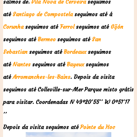
saímos de.
Vila Nova de Cerveira
seguimos
até
Santiago de Compostela
seguimos até á
Corunha
seguimos até
Ferrol
seguimos até
Gijón
seguimos até
Bermeo
seguimos até
San
Sebastian
seguimos até
Bordeaux
s
eguimos
até
Nantes
seguimos até
Bayeux
seguimos
até
Arromanches-les-Bains
. Depois da visita
seguimos até
Colleville-sur-Mer
Parque misto grátis
para visitar. Coordenadas N 49º20´55´´ W 0º51´17
´´
Depois da visita seguimos até
Pointe du Hoc