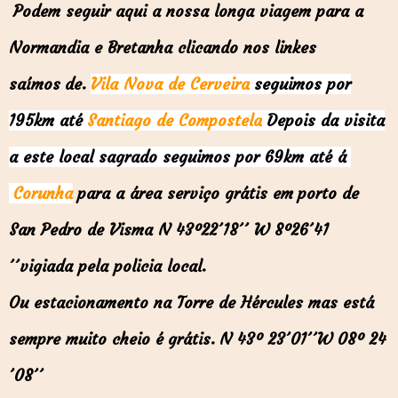
Podem seguir aqui a nossa longa viagem para a
Normandia e Bretanha clicando nos linkes
saímos de.
Vila Nova de Cerveira
seguimos por
195km até
Santiago de Compostela
Depois da visita
a este local sagrado seguimos por 69km até á
Corunha
para a área
serviço grátis em
porto de
San Pedro de Visma N 43º22´18´´ W 8º26´41
´´
vigiada pela policia local.
Ou estacionamento na Torre de Hércules mas está
sempre muito cheio é
grátis. N 43º 23´01´´W 08º 24
´08´´